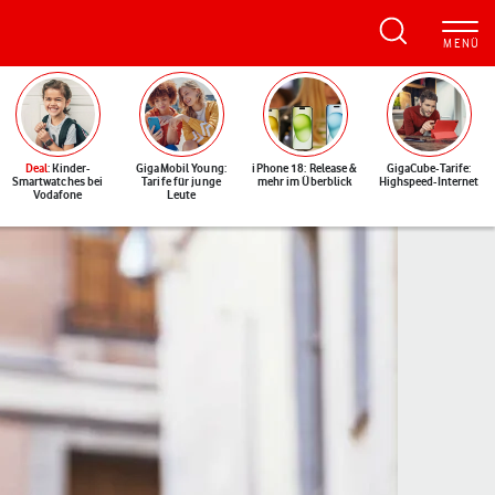
Deal
: Kinder-
GigaMobil Young:
iPhone 18: Release &
GigaCube-Tarife:
Smartwatches bei
Tarife für junge
mehr im Überblick
Highspeed-Internet
Vodafone
Leute