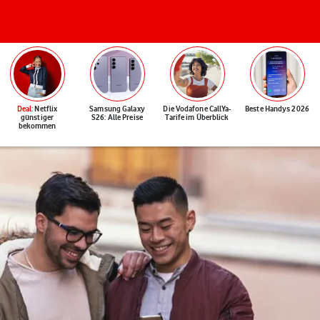
Deal
: Netflix
Samsung Galaxy
Die Vodafone CallYa-
Beste Handys 2026
günstiger
S26: Alle Preise
Tarife im Überblick
bekommen