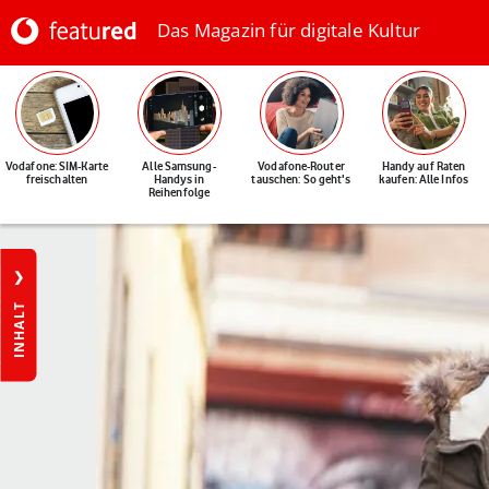
Das Magazin für digitale Kultur
Vodafone: SIM-Karte
Alle Samsung-
Vodafone-Router
Handy auf Raten
freischalten
Handys in
tauschen: So geht's
kaufen: Alle Infos
Reihenfolge
INHALT