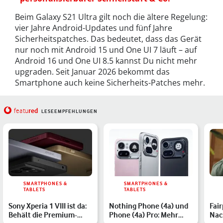
Beim Galaxy S21 Ultra gilt noch die ältere Regelung:
vier Jahre Android-Updates und fünf Jahre
Sicherheitspatches. Das bedeutet, dass das Gerät
nur noch mit Android 15 und One UI 7 läuft – auf
Android 16 und One UI 8.5 kannst Du nicht mehr
upgraden. Seit Januar 2026 bekommt das
Smartphone auch keine Sicherheits-Patches mehr.
red
featu
LESEEMPFEHLUNGEN
SMARTPHONES &
SMARTPHONES &
TABLETS
TABLETS
Sony Xperia 1 VIII ist da:
Nothing Phone (4a) und
Fair
Behält die Premium-
Phone (4a) Pro: Mehr
Nac