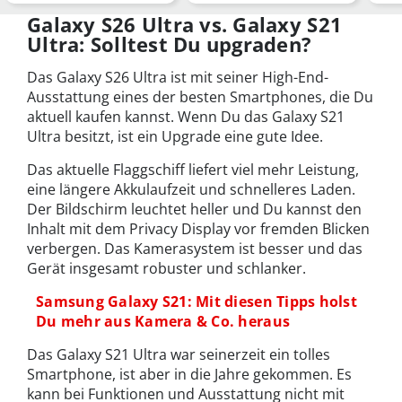
Reihe ihren Charakt…
Akku, neue Farben – a…
soli
alle
Galaxy S26 Ultra vs. Galaxy S21
Ultra: Solltest Du upgraden?
Das Galaxy S26 Ultra ist mit seiner High-End-
Ausstattung eines der besten Smartphones, die Du
aktuell kaufen kannst. Wenn Du das Galaxy S21
Ultra besitzt, ist ein Upgrade eine gute Idee.
Das aktuelle Flaggschiff liefert viel mehr Leistung,
eine längere Akkulaufzeit und schnelleres Laden.
Der Bildschirm leuchtet heller und Du kannst den
Inhalt mit dem Privacy Display vor fremden Blicken
verbergen. Das Kamerasystem ist besser und das
Gerät insgesamt robuster und schlanker.
Samsung Galaxy S21: Mit diesen Tipps holst
Du mehr aus Kamera & Co. heraus
Das Galaxy S21 Ultra war seinerzeit ein tolles
Smartphone, ist aber in die Jahre gekommen. Es
kann bei Funktionen und Ausstattung nicht mit