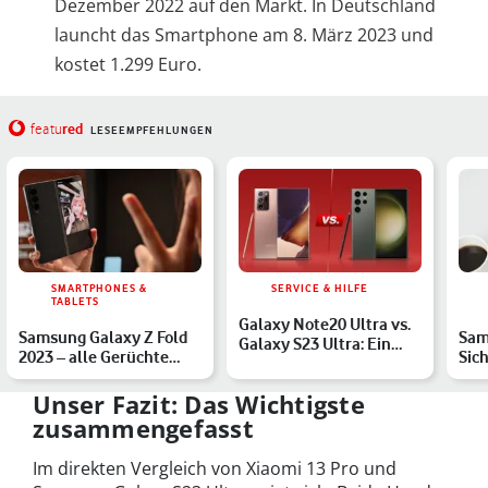
Dezember 2022 auf den Markt. In Deutschland
launcht das Smartphone am 8. März 2023 und
kostet 1.299 Euro.
red
featu
LESEEMPFEHLUNGEN
SMARTPHONES &
SERVICE & HILFE
TABLETS
Galaxy Note20 Ultra vs.
Samsung Galaxy Z Fold
Sam
Galaxy S23 Ultra: Ein
2023 – alle Gerüchte
Sic
lohnendes Upgrade?
zum neuen Falt-
Juli
Smartph…
Gal
Unser Fazit: Das Wichtigste
zusammengefasst
Im direkten Vergleich von Xiaomi 13 Pro und