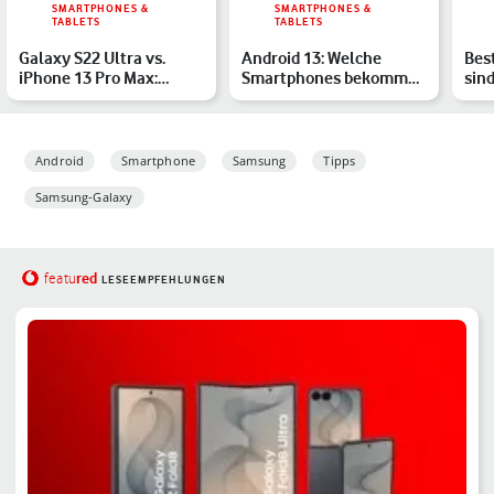
SMARTPHONES &
SMARTPHONES &
TABLETS
TABLETS
Galaxy S22 Ultra vs.
Android 13: Welche
Bes
iPhone 13 Pro Max:
Smartphones bekommen
sind
Welches Flaggschiff
das Update?
Sma
biete…
Android
Smartphone
Samsung
Tipps
Samsung-Galaxy
red
featu
LESEEMPFEHLUNGEN