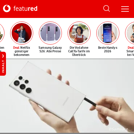
ten
Deal
: Netflix
Samsung Galaxy
Die Vodafone
Beste Handys
Deal
e
günstiger
S26: Alle Preise
CallYa-Tarife im
2026
Smar
bekommen
Überblick
bei 
INHALT
©Samsung