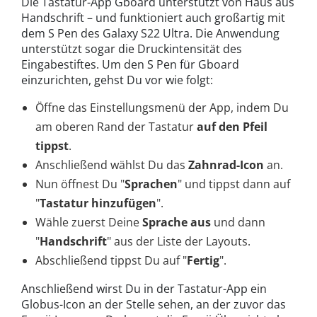
Die Tastatur-App Gboard unterstützt von Haus aus
Handschrift – und funktioniert auch großartig mit
dem S Pen des Galaxy S22 Ultra. Die Anwendung
unterstützt sogar die Druckintensität des
Eingabestiftes. Um den S Pen für Gboard
einzurichten, gehst Du vor wie folgt:
Öffne das Einstellungsmenü der App, indem Du
am oberen Rand der Tastatur
auf den Pfeil
tippst
.
Anschließend wählst Du das
Zahnrad-Icon
an.
Nun öffnest Du "
Sprachen
" und tippst dann auf
"
Tastatur hinzufügen
".
Wähle zuerst Deine
Sprache aus
und dann
"
Handschrift
" aus der Liste der Layouts.
Abschließend tippst Du auf "
Fertig
".
Anschließend wirst Du in der Tastatur-App ein
Globus-Icon an der Stelle sehen, an der zuvor das