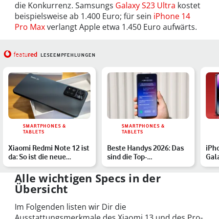
die Konkurrenz. Samsungs
Galaxy S23 Ultra
kostet
beispielsweise ab 1.400 Euro; für sein
iPhone 14
Pro Max
verlangt Apple etwa 1.450 Euro aufwärts.
red
featu
LESEEMPFEHLUNGEN
SMARTPHONES &
SMARTPHONES &
TABLETS
TABLETS
Xiaomi Redmi Note 12 ist
Beste Handys 2026: Das
iPh
da: So ist die neue
sind die Top-
Gal
Mittelklasse ausgest…
Smartphones des Jahres
unt
Alle wichtigen Specs in der
Übersicht
Im Folgenden listen wir Dir die
Ausstattungsmerkmale des Xiaomi 13 und des Pro-