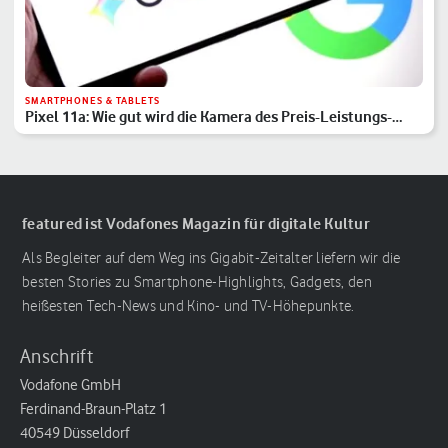
SMARTPHONES & TABLETS
Pixel 11a: Wie gut wird die Kamera des Preis-Leistungs-
Hits?
featured ist Vodafones Magazin für digitale Kultur
Als Begleiter auf dem Weg ins Gigabit-Zeitalter liefern wir die
besten Stories zu Smartphone-Highlights, Gadgets, den
heißesten Tech-News und Kino- und TV-Höhepunkte.
Anschrift
Vodafone GmbH
Ferdinand-Braun-Platz 1
40549 Düsseldorf