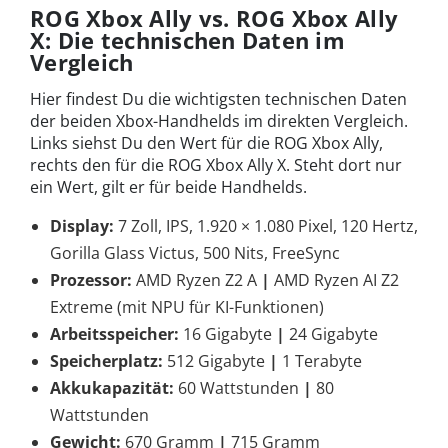
ROG Xbox Ally vs. ROG Xbox Ally
X: Die technischen Daten im
Vergleich
Hier findest Du die wichtigsten technischen Daten
der beiden Xbox-Handhelds im direkten Vergleich.
Links siehst Du den Wert für die ROG Xbox Ally,
rechts den für die ROG Xbox Ally X. Steht dort nur
ein Wert, gilt er für beide Handhelds.
Display:
7 Zoll, IPS, 1.920 × 1.080 Pixel, 120 Hertz,
Gorilla Glass Victus, 500 Nits, FreeSync
Prozessor:
AMD Ryzen Z2 A
|
AMD Ryzen AI Z2
Extreme (mit NPU für KI-Funktionen)
Arbeitsspeicher:
16 Gigabyte
|
24 Gigabyte
Speicherplatz:
512 Gigabyte
|
1 Terabyte
Akkukapazität:
60 Wattstunden
|
80
Wattstunden
Gewicht:
670 Gramm
|
715 Gramm