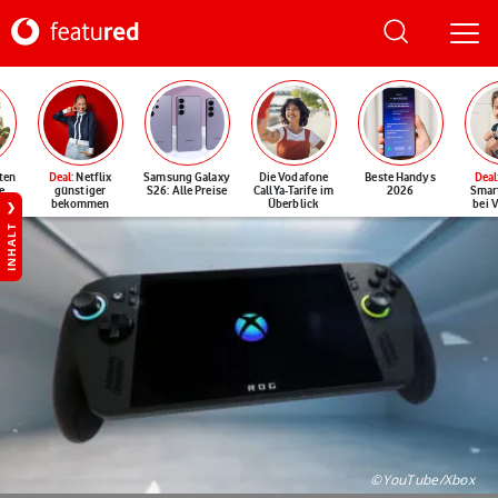
ten
Deal
: Netflix
Samsung Galaxy
Die Vodafone
Beste Handys
Deal
e
günstiger
S26: Alle Preise
CallYa-Tarife im
2026
Smar
bekommen
Überblick
bei 
INHALT
©YouTube/Xbox