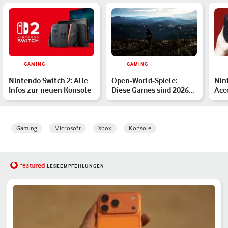
GAMING
GAMING
Nintendo Switch 2: Alle
Open-World-Spiele:
Nin
Infos zur neuen Konsole
Diese Games sind 2026
Acc
besonders
geh
empfehlenswert
Gaming
Microsoft
Xbox
Konsole
red
featu
LESEEMPFEHLUNGEN