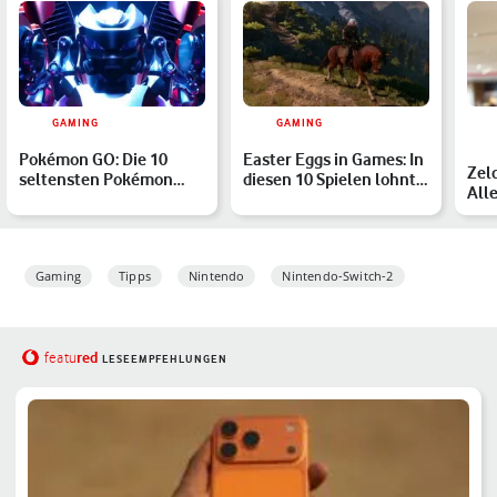
GAMING
GAMING
Pokémon GO: Die 10
Easter Eggs in Games: In
Zel
seltensten Pokémon
diesen 10 Spielen lohnt
All
finden
sich die virtuel…
Act
Gaming
Tipps
Nintendo
Nintendo-Switch-2
red
featu
LESEEMPFEHLUNGEN