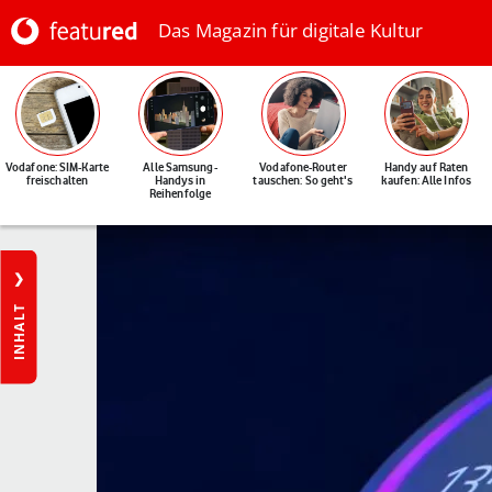
Das Magazin für digitale Kultur
Vodafone: SIM-Karte
Alle Samsung-
Vodafone-Router
Handy auf Raten
freischalten
Handys in
tauschen: So geht's
kaufen: Alle Infos
Reihenfolge
INHALT