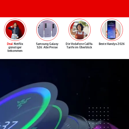
Deal
: Netflix
Samsung Galaxy
Die Vodafone CallYa-
Beste Handys 2026
günstiger
S26: Alle Preise
Tarife im Überblick
bekommen