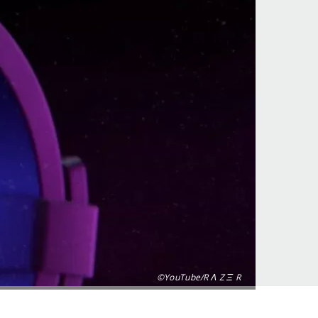
©YouTube/R Λ Z Ξ R