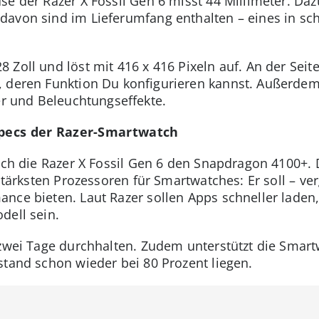
e der Razer X Fossil Gen 6 misst 44 Millimeter. Dazu 
davon sind im Lieferumfang enthalten – eines in sc
 Zoll und löst mit 416 x 416 Pixeln auf. An der Sei
, deren Funktion Du konfigurieren kannst. Außerdem
ter und Beleuchtungseffekte.
Specs der Razer-Smartwatch
auch die Razer X Fossil Gen 6 den Snapdragon 4100+.
sstärksten Prozessoren für Smartwatches: Er soll – ver
nce bieten. Laut Razer sollen Apps schneller laden, 
dell sein.
 zwei Tage durchhalten. Zudem unterstützt die Smart
stand schon wieder bei 80 Prozent liegen.