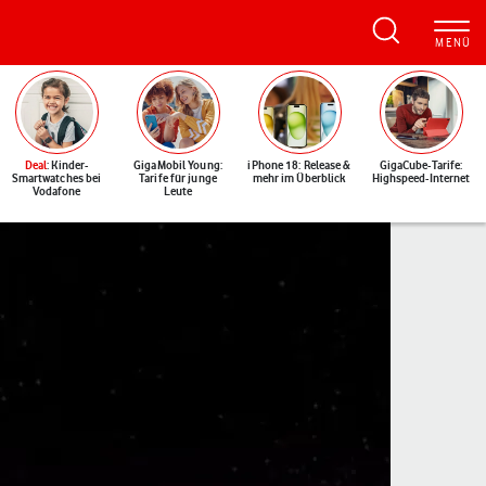
Deal
: Kinder-
GigaMobil Young:
iPhone 18: Release &
GigaCube-Tarife:
Smartwatches bei
Tarife für junge
mehr im Überblick
Highspeed-Internet
Vodafone
Leute