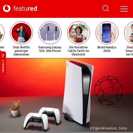
ten
Deal
: Netflix
Samsung Galaxy
Die Vodafone
Beste Handys
Deal
e
günstiger
S26: Alle Preise
CallYa-Tarife im
2026
Smar
bekommen
Überblick
bei 
INHALT
©Eigenkreation, Sony