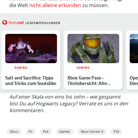
die Welt
nicht alleine erkunden
zu müssen.
red
featu
LESEEMPFEHLUNGEN
GAMING
GAMING
Salt and Sacrifice: Tipps
Xbox Game Pass –
Ope
und Tricks zum Soulslike
Titelübersicht: Alle
Die
verfügbaren Spiele im
bes
März …
emp
Auf einer Skala von eins bis zehn – wie gespannt
bist Du auf Hogwarts Legacy? Verrate es uns in den
Kommentaren.
Xbox
Pc
Ps4
Games
Xbox-Series-X
Ps5