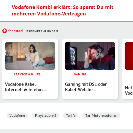
Vodafone Kombi erklärt: So sparst Du mit
mehreren Vodafone-Verträgen
red
featu
LESEEMPFEHLUNGEN
SERVICE & HILFE
GAMING
Vodafone Kabel-
Gaming mit DSL oder
Net
Internet- & Telefon-
Kabel: Welche
Vod
Anschluss freischalten:
Technologie bietet was?
spa
Anleit…
Vodafone
Playstation-5
Tarife
Tarif-Informationen