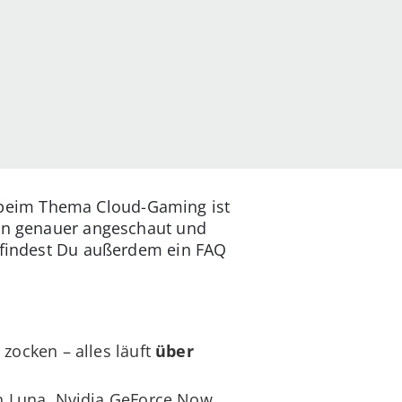
 beim Thema Cloud-Gaming ist
men genauer angeschaut und
e findest Du außerdem ein FAQ
ocken – alles läuft
über
n Luna, Nvidia GeForce Now