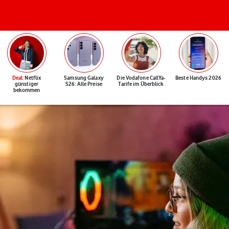
Deal
: Netflix
Samsung Galaxy
Die Vodafone CallYa-
Beste Handys 2026
günstiger
S26: Alle Preise
Tarife im Überblick
bekommen