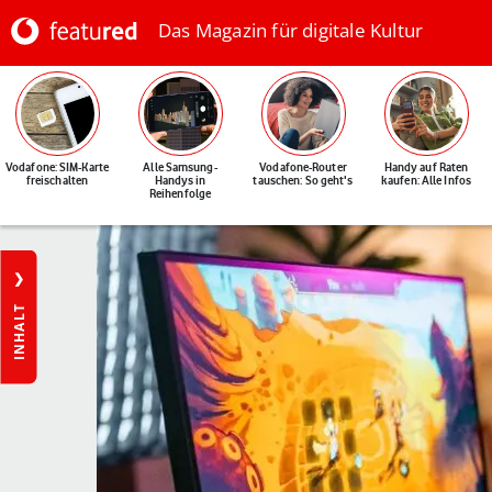
Das Magazin für digitale Kultur
Vodafone: SIM-Karte
Alle Samsung-
Vodafone-Router
Handy auf Raten
freischalten
Handys in
tauschen: So geht's
kaufen: Alle Infos
Reihenfolge
INHALT