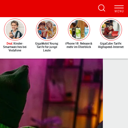
Deal
: Kinder-
GigaMobil Young:
iPhone 18: Release &
GigaCube-Tarife:
Smartwatches bei
Tarife für junge
mehr im Überblick
Highspeed-Internet
Vodafone
Leute