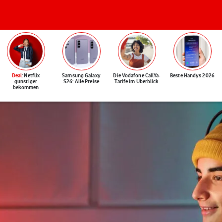
Deal
: Netflix
Samsung Galaxy
Die Vodafone CallYa-
Beste Handys 2026
günstiger
S26: Alle Preise
Tarife im Überblick
bekommen