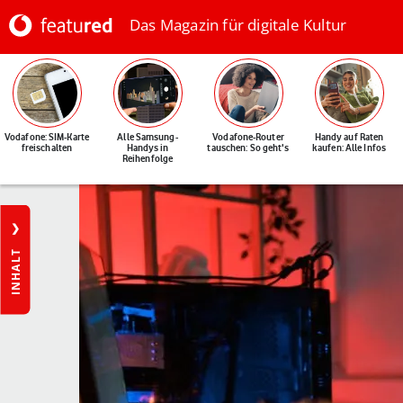
Das Magazin für digitale Kultur
Vodafone: SIM-Karte
Alle Samsung-
Vodafone-Router
Handy auf Raten
freischalten
Handys in
tauschen: So geht's
kaufen: Alle Infos
Reihenfolge
INHALT