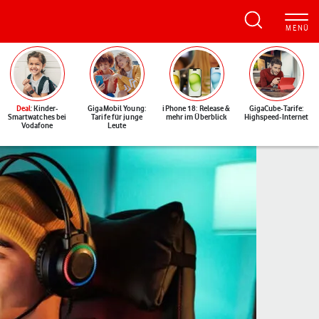
Deal
: Kinder-
GigaMobil Young:
iPhone 18: Release &
GigaCube-Tarife:
Smartwatches bei
Tarife für junge
mehr im Überblick
Highspeed-Internet
Vodafone
Leute