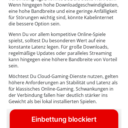
Wenn hingegen hohe Downloadgeschwindigkeiten,
eine hohe Bandbreite und eine geringe Anfälligkeit
für Störungen wichtig sind, könnte Kabelinternet
die bessere Option sein.
Wenn Du vor allem kompetitive Online-Spiele
spielst, solltest Du besonderen Wert auf eine
konstante Latenz legen. Für große Downloads,
regelmäßige Updates oder paralleles Streaming
kann hingegen eine höhere Bandbreite von Vorteil
sein.
Möchtest Du Cloud-Gaming-Dienste nutzen, gelten
höhere Anforderungen an Stabilität und Latenz als
für klassisches Online-Gaming. Schwankungen in
der Verbindung fallen hier deutlich stärker ins
Gewicht als bei lokal installierten Spielen.