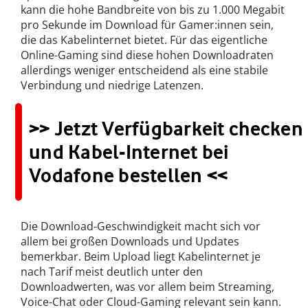
kann die hohe Bandbreite von bis zu 1.000 Megabit
pro Sekunde im Download für Gamer:innen sein,
die das Kabelinternet bietet. Für das eigentliche
Online-Gaming sind diese hohen Downloadraten
allerdings weniger entscheidend als eine stabile
Verbindung und niedrige Latenzen.
>> Jetzt Verfügbarkeit checken
und Kabel-Internet bei
Vodafone bestellen <<
Die Download-Geschwindigkeit macht sich vor
allem bei großen Downloads und Updates
bemerkbar. Beim Upload liegt Kabelinternet je
nach Tarif meist deutlich unter den
Downloadwerten, was vor allem beim Streaming,
Voice-Chat oder Cloud-Gaming relevant sein kann.