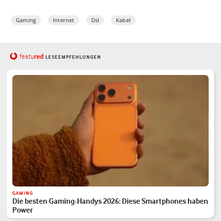
Gaming
Internet
Dsl
Kabel
red
featu
LESEEMPFEHLUNGEN
GAMING
Die besten Gaming-Handys 2026: Diese Smartphones haben
Power