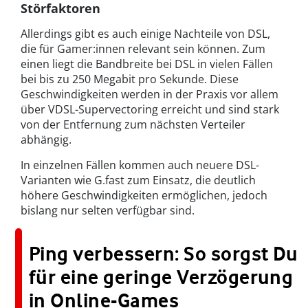
Störfaktoren
Allerdings gibt es auch einige Nachteile von DSL,
die für Gamer:innen relevant sein können. Zum
einen liegt die Bandbreite bei DSL in vielen Fällen
bei bis zu 250 Megabit pro Sekunde. Diese
Geschwindigkeiten werden in der Praxis vor allem
über VDSL-Supervectoring erreicht und sind stark
von der Entfernung zum nächsten Verteiler
abhängig.
In einzelnen Fällen kommen auch neuere DSL-
Varianten wie G.fast zum Einsatz, die deutlich
höhere Geschwindigkeiten ermöglichen, jedoch
bislang nur selten verfügbar sind.
Ping verbessern: So sorgst Du
für eine geringe Verzögerung
in Online-Games