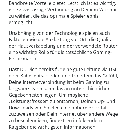
Bandbreite Vorteile bietet. Letztlich ist es wichtig,
eine zuverlässige Verbindung an Deinem Wohnort
zu wählen, die das optimale Spielerlebnis
ermöglicht.
Unabhängig von der Technologie spielen auch
Faktoren wie die Auslastung vor Ort, die Qualität
der Hausverkabelung und der verwendete Router
eine wichtige Rolle für die tatsächliche Gaming-
Performance.
Hast Du Dich bereits für eine gute Leitung via DSL
oder Kabel entschieden und trotzdem das Gefühl,
Deine Internetverbindung ist beim Gaming zu
langsam? Dann kann das an unterschiedlichen
Gegebenheiten liegen. Um mögliche
„Leistungsfresser“ zu enttarnen, Deinen Up- und
Downloads von Spielen eine höhere Priorität
zuzuweisen oder Dein Internet über andere Wege
zu beschleunigen, findest Du in folgendem
Ratgeber die wichtigsten Informationen: