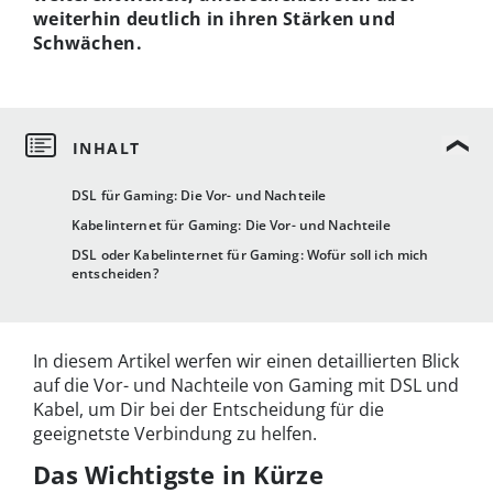
weiterhin deutlich in ihren Stärken und
Schwächen.
DSL für Gaming: Die Vor- und Nachteile
Kabelinternet für Gaming: Die Vor- und Nachteile
DSL oder Kabelinternet für Gaming: Wofür soll ich mich
entscheiden?
In diesem Artikel werfen wir einen detaillierten Blick
auf die Vor- und Nachteile von Gaming mit DSL und
Kabel, um Dir bei der Entscheidung für die
geeignetste Verbindung zu helfen.
Das Wichtigste in Kürze