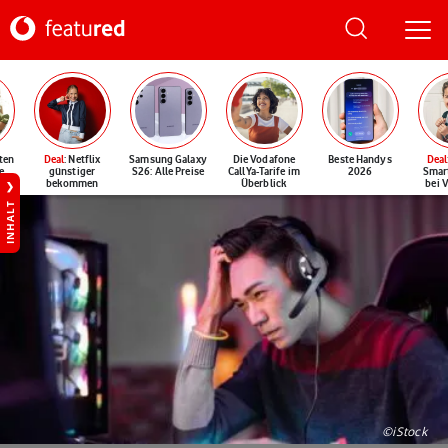
ten
Deal
: Netflix
Samsung Galaxy
Die Vodafone
Beste Handys
Deal
e
günstiger
S26: Alle Preise
CallYa-Tarife im
2026
Smar
bekommen
Überblick
bei 
INHALT
©iStock