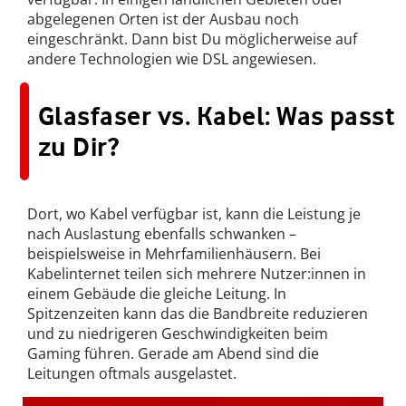
abgelegenen Orten ist der Ausbau noch
eingeschränkt. Dann bist Du möglicherweise auf
andere Technologien wie DSL angewiesen.
Glasfaser vs. Kabel: Was passt
zu Dir?
Dort, wo Kabel verfügbar ist, kann die Leistung je
nach Auslastung ebenfalls schwanken –
beispielsweise in Mehrfamilienhäusern. Bei
Kabelinternet teilen sich mehrere Nutzer:innen in
einem Gebäude die gleiche Leitung. In
Spitzenzeiten kann das die Bandbreite reduzieren
und zu niedrigeren Geschwindigkeiten beim
Gaming führen. Gerade am Abend sind die
Leitungen oftmals ausgelastet.