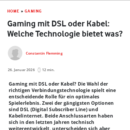
HOME
»
GAMING
Gaming mit DSL oder Kabel:
Welche Technologie bietet was?
Constantin Flemming
26. Januar 2026
12 min.
Gaming mit DSL oder Kabel? Die Wahl der
richtigen Verbindungstechnologie spielt eine
entscheidende Rolle für ein optimales
Spielerlebnis. Zwei der gängigsten Optionen
sind DSL (Digital Subscriber Line) und
Kabelinternet. Beide Anschlussarten haben
sich in den letzten Jahren technisch
weiterentwickelt, unterscheiden sich aber