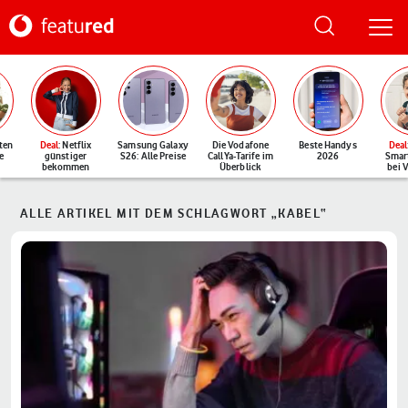
ten
Deal
: Netflix
Samsung Galaxy
Die Vodafone
Beste Handys
Deal
e
günstiger
S26: Alle Preise
CallYa-Tarife im
2026
Smar
bekommen
Überblick
bei 
ALLE ARTIKEL MIT DEM SCHLAGWORT „KABEL“