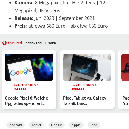
Kamera:
8 Megapixel, Full-HD-Videos | 12
Megapixel, 4K-Videos
Release:
Juni 2023 | September 2021
Preis:
ab etwa 680 Euro | ab etwa 650 Euro
red
featu
LESEEMPFEHLUNGEN
SMARTPHONES &
SMARTPHONES &
TABLETS
TABLETS
Google Pixel 8: Welche
Pixel Tablet vs. Galaxy
iPad
Upgrades spendiert
Tab S8: Das
Pro 
Google seinem Top-
unterscheidet die
Ultr
Smart…
Android-Tab…
Android
Tablet
Google
Apple
Ipad