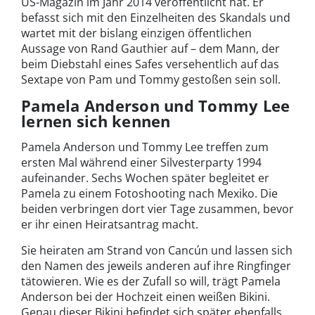
US-Magazin im Jahr 2014 veröffentlicht hat. Er
befasst sich mit den Einzelheiten des Skandals und
wartet mit der bislang einzigen öffentlichen
Aussage von Rand Gauthier auf – dem Mann, der
beim Diebstahl eines Safes versehentlich auf das
Sextape von Pam und Tommy gestoßen sein soll.
Pamela Anderson und Tommy Lee
lernen sich kennen
Pamela Anderson und Tommy Lee treffen zum
ersten Mal während einer Silvesterparty 1994
aufeinander. Sechs Wochen später begleitet er
Pamela zu einem Fotoshooting nach Mexiko. Die
beiden verbringen dort vier Tage zusammen, bevor
er ihr einen Heiratsantrag macht.
Sie heiraten am Strand von Cancún und lassen sich
den Namen des jeweils anderen auf ihre Ringfinger
tätowieren. Wie es der Zufall so will, trägt Pamela
Anderson bei der Hochzeit einen weißen Bikini.
Genau dieser Bikini befindet sich später ebenfalls