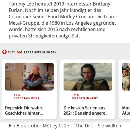
Tommy Lee heiratet 2019 Internetstar Brittany
Furlan. Noch im selben Jahr kündigt er das
Comeback seiner Band Mötley Crüe an. Die Glam-
Metal-Gruppe, die 1980 in Los Angeles gegründet
wurde, hatte sich 2015 nach rechtlichen und
privaten Streitigkeiten aufgelöst.
red
featu
LESEEMPFEHLUNGEN
TV &
TV &
ENTERTAINMENT
ENTERTAINMENT
Dopesick: Die wahre
Die besten Serien aus
Murd
Geschichte hinter
2021: Das sind unsere
All
Purdue Pharma und
Highlights
und
Familie S…
Ein Biopic über Mötley Crüe – "The Dirt – Sie wollten