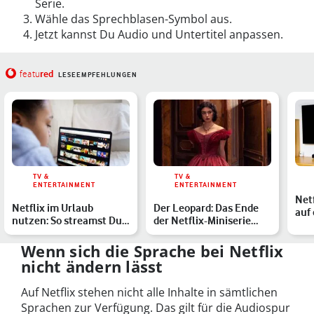
Serie.
Wähle das Sprechblasen-Symbol aus.
Jetzt kannst Du Audio und Untertitel anpassen.
red
featu
LESEEMPFEHLUNGEN
TV &
TV &
ENTERTAINMENT
ENTERTAINMENT
Netf
Netflix im Urlaub
Der Leopard: Das Ende
auf
nutzen: So streamst Du
der Netflix-Miniserie
kan
im Ausland
erklärt
Wenn sich die Sprache bei Netflix
nicht ändern lässt
Auf Netflix stehen nicht alle Inhalte in sämtlichen
Sprachen zur Verfügung. Das gilt für die Audiospur