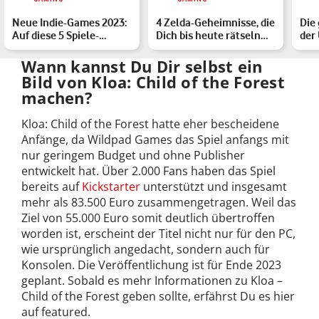
Neue Indie-Games 2023:
4 Zelda-Geheimnisse, die
Die
Auf diese 5 Spiele-
Dich bis heute rätseln
der 
Highlights von kleinere…
lassen
Dir 
Wann kannst Du Dir selbst ein
Bild von Kloa: Child of the Forest
machen?
Kloa: Child of the Forest hatte eher bescheidene
Anfänge, da Wildpad Games das Spiel anfangs mit
nur geringem Budget und ohne Publisher
entwickelt hat. Über 2.000 Fans haben das Spiel
bereits auf
Kickstarter
unterstützt und insgesamt
mehr als 83.500 Euro zusammengetragen. Weil das
Ziel von 55.000 Euro somit deutlich übertroffen
worden ist, erscheint der Titel nicht nur für den PC,
wie ursprünglich angedacht, sondern auch für
Konsolen. Die Veröffentlichung ist für Ende 2023
geplant. Sobald es mehr Informationen zu Kloa –
Child of the Forest geben sollte, erfährst Du es hier
auf featured.