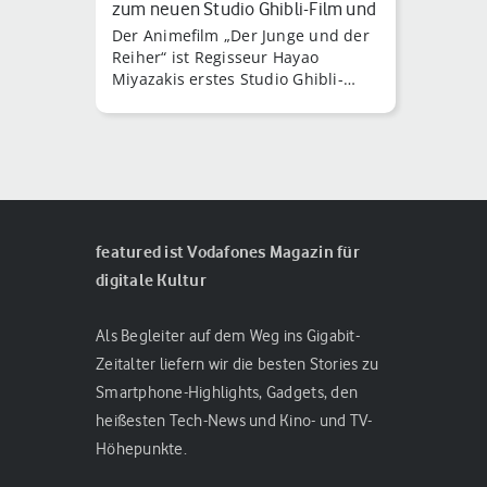
zum neuen Studio Ghibli-Film und
Der Animefilm „Der Junge und der
…
Reiher“ ist Regisseur Hayao
Miyazakis erstes Studio Ghibli-
Werk nach knapp 10 Jahren
Auszeit.
featured ist Vodafones Magazin für
digitale Kultur
Als Begleiter auf dem Weg ins Gigabit-
Zeitalter liefern wir die besten Stories zu
Smartphone-Highlights, Gadgets, den
heißesten Tech-News und Kino- und TV-
Höhepunkte.