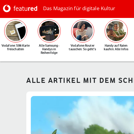
Das Magazin für digitale Kultur
Vodafone: SIM-Karte
Alle Samsung-
Vodafone-Router
Handy auf Raten
freischalten
Handys in
tauschen: So geht's
kaufen: Alle Infos
Reihenfolge
ALLE ARTIKEL MIT DEM SC