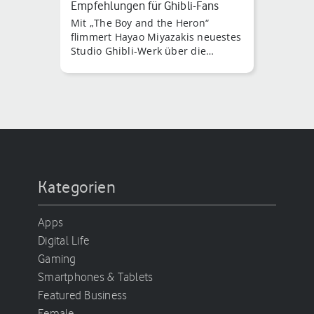
Empfehlungen für Ghibli-Fans
Mit „The Boy and the Heron“
flimmert Hayao Miyazakis neuestes
Studio Ghibli-Werk über die
japanischen Kinoleinwände.
Kategorien
Apps
Digital Life
Gaming
Smartphones & Tablets
Featured Business
Female