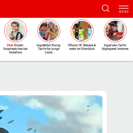
Deal
: Kinder-
GigaMobil Young:
iPhone 18: Release &
GigaCube-Tarife:
Smartwatches bei
Tarife für junge
mehr im Überblick
Highspeed-Internet
Vodafone
Leute