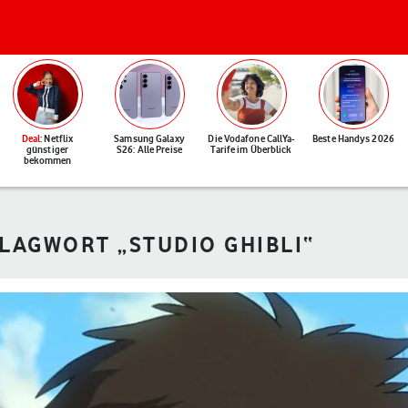
Deal
: Netflix
Samsung Galaxy
Die Vodafone CallYa-
Beste Handys 2026
günstiger
S26: Alle Preise
Tarife im Überblick
bekommen
HLAGWORT „STUDIO GHIBLI“