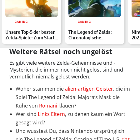
GAMING
GAMING
Unsere Top-5 der besten
The Legend of Zelda:
Nin
Zelda-Spiele: Zum Start
Chronologische
2023
von Tears of the …
Reihenfolge aller Spiele
kan
Weitere Rätsel noch ungelöst
Es gibt viele weitere Zelda-Geheimnisse und -
Mysterien, die immer noch nicht gelöst sind und
vermutlich niemals gelöst werden:
Woher stammen die
alien-artigen Geister
, die im
Spiel The Legend of Zelda: Majora’s Mask die
Kühe von
Romani
klauen?
Wer sind
Links Eltern
, zu denen kaum ein Wort
gesagt wird?
Und wusstest Du, dass Nintendo ursprünglich
ein The Legend of Zelda: Ocarina of Time 1.5,
das