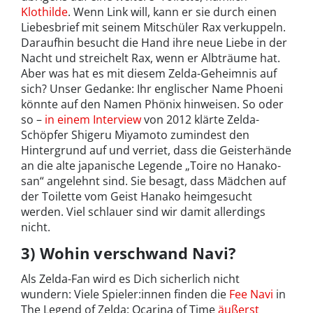
Klothilde
. Wenn Link will, kann er sie durch einen
Liebesbrief mit seinem Mitschüler Rax verkuppeln.
Daraufhin besucht die Hand ihre neue Liebe in der
Nacht und streichelt Rax, wenn er Albträume hat.
Aber was hat es mit diesem Zelda-Geheimnis auf
sich? Unser Gedanke: Ihr englischer Name Phoeni
könnte auf den Namen Phönix hinweisen. So oder
so –
in einem Interview
von 2012 klärte Zelda-
Schöpfer Shigeru Miyamoto zumindest den
Hintergrund auf und verriet, dass die Geisterhände
an die alte japanische Legende „Toire no Hanako-
san“ angelehnt sind. Sie besagt, dass Mädchen auf
der Toilette vom Geist Hanako heimgesucht
werden. Viel schlauer sind wir damit allerdings
nicht.
3) Wohin verschwand Navi?
Als Zelda-Fan wird es Dich sicherlich nicht
wundern: Viele Spieler:innen finden die
Fee Navi
in
The Legend of Zelda: Ocarina of Time
äußerst