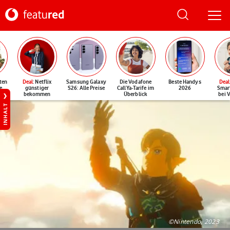
ten
Deal
: Netflix
Samsung Galaxy
Die Vodafone
Beste Handys
Deal
e
günstiger
S26: Alle Preise
CallYa-Tarife im
2026
Smar
bekommen
Überblick
bei 
INHALT
©Nintendo, 2023