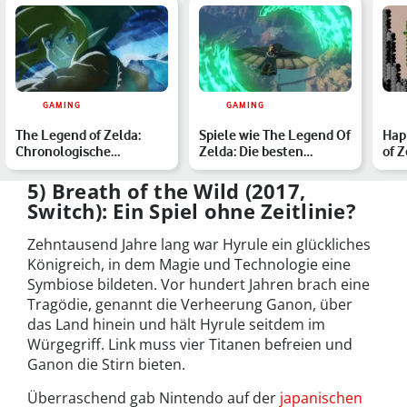
GAMING
GAMING
The Legend of Zelda:
Spiele wie The Legend Of
Hap
Chronologische
Zelda: Die besten
of Z
Reihenfolge aller Spiele
Alternativen
zum
5) Breath of the Wild (2017,
Switch): Ein Spiel ohne Zeitlinie?
Zehntausend Jahre lang war Hyrule ein glückliches
Königreich, in dem Magie und Technologie eine
Symbiose bildeten. Vor hundert Jahren brach eine
Tragödie, genannt die Verheerung Ganon, über
das Land hinein und hält Hyrule seitdem im
Würgegriff. Link muss vier Titanen befreien und
Ganon die Stirn bieten.
Überraschend gab Nintendo auf der
japanischen