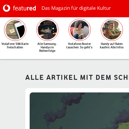
Das Magazin für digitale Kultur
Vodafone: SIM-Karte
Alle Samsung-
Vodafone-Router
Handy auf Raten
freischalten
Handys in
tauschen: So geht's
kaufen: Alle Infos
Reihenfolge
ALLE ARTIKEL MIT DEM SC