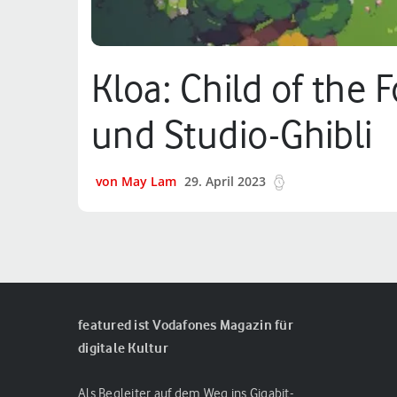
Kloa: Child of the 
und Studio-Ghibli
von May Lam
29. April 2023
7 min.
featured ist Vodafones Magazin für
digitale Kultur
Als Begleiter auf dem Weg ins Gigabit-