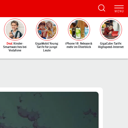
Deal
: Kinder-
GigaMobil Young:
iPhone 18: Release &
GigaCube-Tarife:
Smartwatches bei
Tarife für junge
mehr im Überblick
Highspeed-Internet
Vodafone
Leute