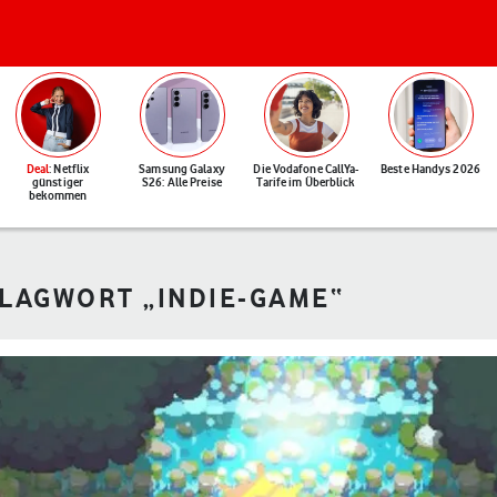
Deal
: Netflix
Samsung Galaxy
Die Vodafone CallYa-
Beste Handys 2026
günstiger
S26: Alle Preise
Tarife im Überblick
bekommen
HLAGWORT „INDIE-GAME“