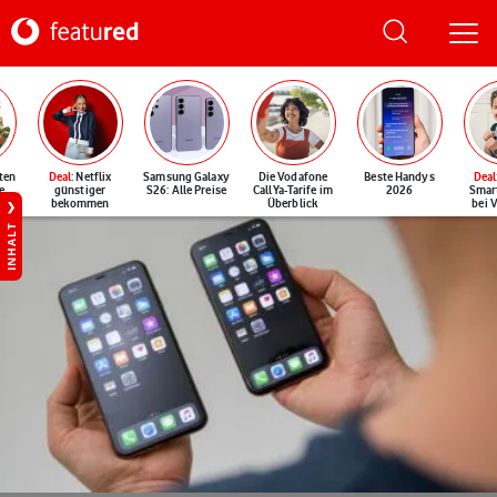
ten
Deal
: Netflix
Samsung Galaxy
Die Vodafone
Beste Handys
Deal
e
günstiger
S26: Alle Preise
CallYa-Tarife im
2026
Smar
bekommen
Überblick
bei 
INHALT