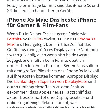
iPhone Xs Max vor allem für Spiele-Fans und
Fotografen infrage kommt, sind das iPhone Xs und
XR die deutlich handlicheren Geräte.
iPhone Xs Max: Das beste iPhone
für Gamer & Film-Fans
Wenn Du in Deiner Freizeit gerne Spiele wie
Fortnite
oder
PUBG
zockst, sei Dir das
iPhone Xs
Max
ans Herz gelegt: Denn mit 6,5 Zoll hat das
Gerät sogar ein größeres Display als die Nintendo
Switch (6,2 Zoll), auch wenn sich beide Geräte
zugegebenermaßen beim Format deutlich
unterscheiden. Auch Film- und Serien-Fans sollten
mit dem großen Bildschirm des iPhone Xs Max voll
auf ihre Kosten kosten kommen. Apropos Display:
Die
fachkundigen Experten von DisplayMate
sind
durch umfangreiche Tests zu dem Schluss
gekommen, dass Apples neues Flaggschiff das
aktuell beste Smartphone-Display besitzt – und
dabei sogar einige Rekorde bricht, was