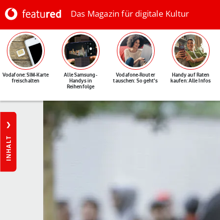
Das Magazin für digitale Kultur
Vodafone: SIM-Karte
Alle Samsung-
Vodafone-Router
Handy auf Raten
freischalten
Handys in
tauschen: So geht's
kaufen: Alle Infos
Reihenfolge
INHALT