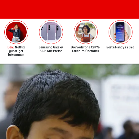
Deal
: Netflix
Samsung Galaxy
Die Vodafone CallYa-
Beste Handys 2026
günstiger
S26: Alle Preise
Tarife im Überblick
bekommen