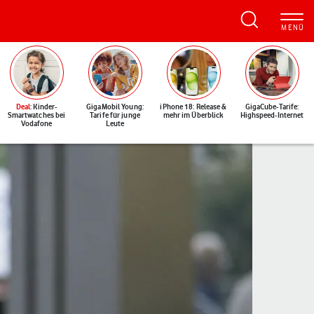
Deal
: Kinder-
GigaMobil Young:
iPhone 18: Release &
GigaCube-Tarife:
Smartwatches bei
Tarife für junge
mehr im Überblick
Highspeed-Internet
Vodafone
Leute