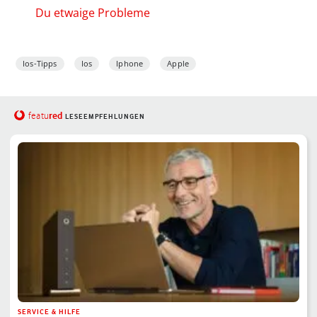
Du etwaige Probleme
Ios-Tipps
Ios
Iphone
Apple
red
featu
LESEEMPFEHLUNGEN
SERVICE & HILFE