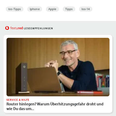
Ios-Tipps
Iphone
Apple
Tipps
Ios-14
red
featu
LESEEMPFEHLUNGEN
SERVICE & HILFE
Router hinlegen? Warum Überhitzungsgefahr droht und
wie Du das um…