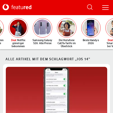
ten
Deal
: Netflix
Samsung Galaxy
Die Vodafone
Beste Handys
Deal
e
günstiger
S26: Alle Preise
CallYa-Tarife im
2026
Smar
bekommen
Überblick
bei 
ALLE ARTIKEL MIT DEM SCHLAGWORT „IOS 14“