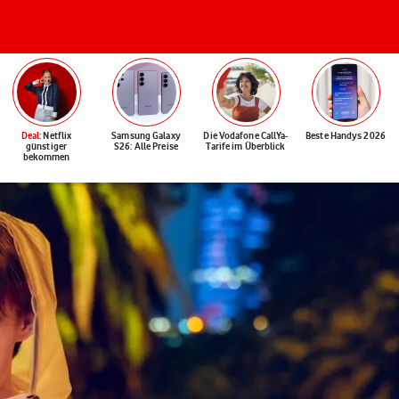
Deal
: Netflix
Samsung Galaxy
Die Vodafone CallYa-
Beste Handys 2026
günstiger
S26: Alle Preise
Tarife im Überblick
bekommen