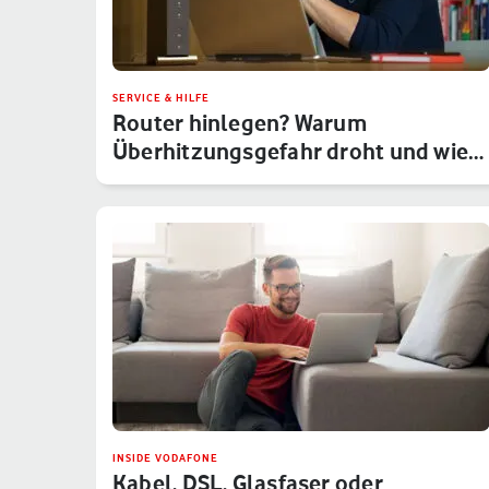
SERVICE & HILFE
Router hinlegen? Warum
Überhitzungsgefahr droht und wie
Du das um…
INSIDE VODAFONE
Kabel, DSL, Glasfaser oder