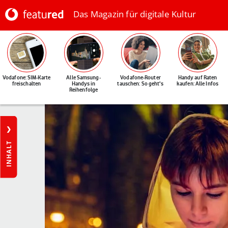
Das Magazin für digitale Kultur
Vodafone: SIM-Karte
Alle Samsung-
Vodafone-Router
Handy auf Raten
freischalten
Handys in
tauschen: So geht's
kaufen: Alle Infos
Reihenfolge
INHALT