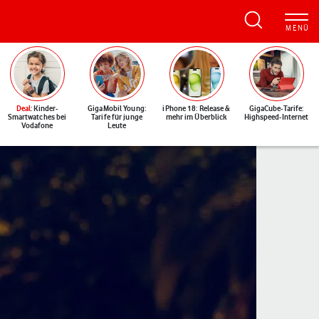
Deal
: Kinder-
GigaMobil Young:
iPhone 18: Release &
GigaCube-Tarife:
Smartwatches bei
Tarife für junge
mehr im Überblick
Highspeed-Internet
Vodafone
Leute