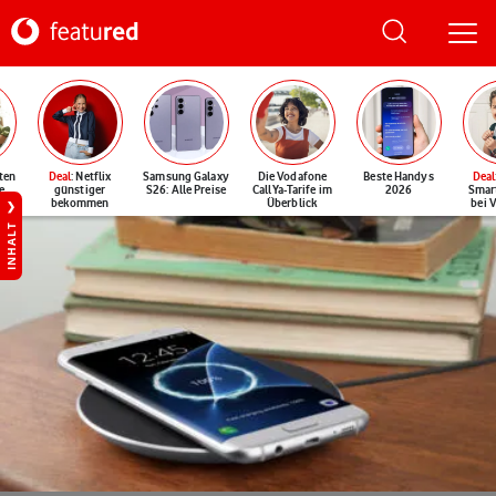
ten
Deal
: Netflix
Samsung Galaxy
Die Vodafone
Beste Handys
Deal
e
günstiger
S26: Alle Preise
CallYa-Tarife im
2026
Smar
bekommen
Überblick
bei 
INHALT