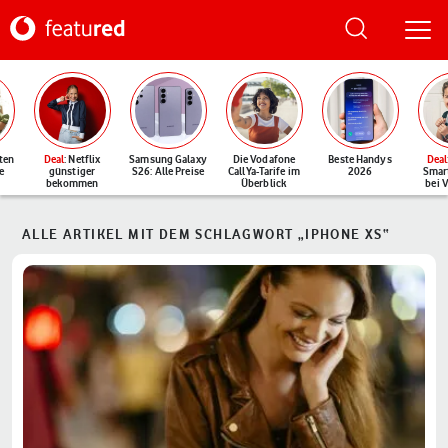
ten
Deal
: Netflix
Samsung Galaxy
Die Vodafone
Beste Handys
Deal
e
günstiger
S26: Alle Preise
CallYa-Tarife im
2026
Smar
bekommen
Überblick
bei 
ALLE ARTIKEL MIT DEM SCHLAGWORT „IPHONE XS“