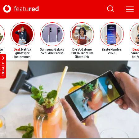
ten
Deal
: Netflix
Samsung Galaxy
Die Vodafone
Beste Handys
Deal
e
günstiger
S26: Alle Preise
CallYa-Tarife im
2026
Smar
bekommen
Überblick
bei 
INHALT