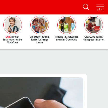
Deal
: Kinder-
GigaMobil Young:
iPhone 18: Release &
GigaCube-Tarife:
Smartwatches bei
Tarife für junge
mehr im Überblick
Highspeed-Internet
Vodafone
Leute