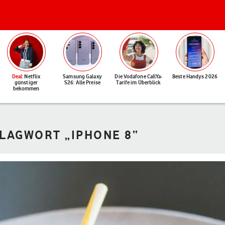
Deal
: Netflix
Samsung Galaxy
Die Vodafone CallYa-
Beste Handys 2026
günstiger
S26: Alle Preise
Tarife im Überblick
bekommen
HLAGWORT „IPHONE 8“