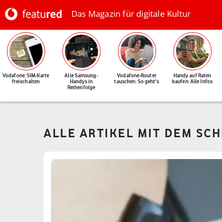
Das Magazin für digitale Kultur
Vodafone: SIM-Karte
Alle Samsung-
Vodafone-Router
Handy auf Raten
freischalten
Handys in
tauschen: So geht's
kaufen: Alle Infos
Reihenfolge
ALLE ARTIKEL MIT DEM SC