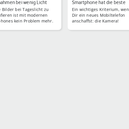
nahmen bei wenig Licht
Smartphone hat die beste
 Bilder bei Tageslicht zu
Ein wichtiges Kriterium, we
Kamera?
afieren ist mit modernen
Dir ein neues Mobiltelefon
hones kein Problem mehr.
anschaffst: die Kamera!