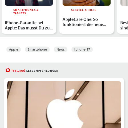
SMARTPHONES &
SERVICE & HILFE
TABLETS
AppleCare One: So
iPhone-Garantie bei
Bes
funktioniert die neue
Apple: Das musst Du zur
sind
Versicherung für Deine
Herstellergarantie & …
Sma
Ap…
Apple
Smartphone
News
Iphone-17
red
featu
LESEEMPFEHLUNGEN