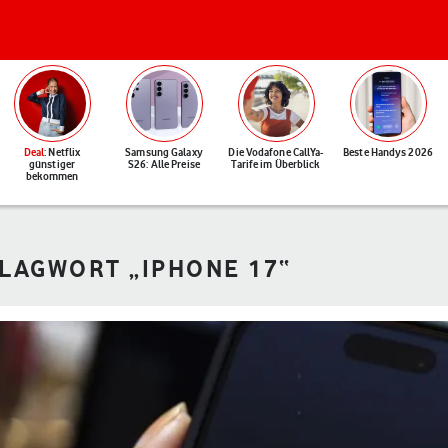
Deal
: Netflix
Samsung Galaxy
Die Vodafone CallYa-
Beste Handys 2026
günstiger
S26: Alle Preise
Tarife im Überblick
bekommen
HLAGWORT „IPHONE 17“