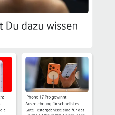
est Du dazu wissen
h:
iPhone 17 Pro gewinnt
n
Auszeichnung für schnellstes
 die
Gute Testergebnisse sind für das
Laden 2026