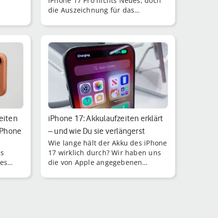
iPhone 17 Pro nichts Neues, doch
die Auszeichnung für das
schnellste Aufladen kommt für das
Vorzeige-Smartphone
überraschend.
zeiten
iPhone 17: Akkulaufzeiten erklärt
iPhone
– und wie Du sie verlängerst
Wie lange hält der Akku des iPhone
as
17 wirklich durch? Wir haben uns
nes
die von Apple angegebenen
Akkulaufzeiten und -kapazitäten
der iPhone-17-Modelle
angeschaut.