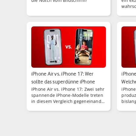
die Notch vom Bildschirm?
ein ex
wahrsc
Denn o
unmitt
Preise
iPhone Air vs. iPhone 17: Wer
iPhone
sollte das superdünne iPhone
Welche
iPhone Air vs. iPhone 17: Zwei sehr
iPhone
kaufen…
Dir?
spannende iPhone-Modelle treten
produz
in diesem Vergleich gegeneinander
bislan
an. Lohnt sich das ultradünne
es neb
iPhone Air?
iPhone