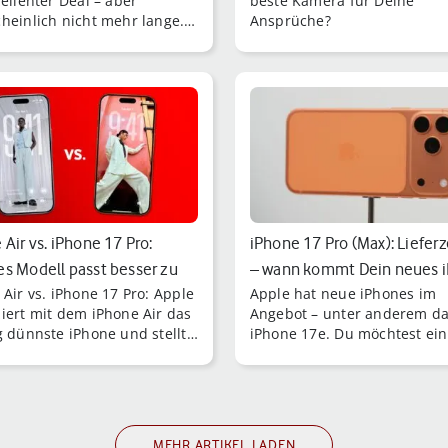
zellenter Deal – aber
beste Kamera für Deine
heinlich nicht mehr lange.
Ansprüche?
ffenbar stehen wir
elbar vor einer
rhöhung.
 Air vs. iPhone 17 Pro:
iPhone 17 Pro (Max): Liefer
s Modell passt besser zu
– wann kommt Dein neues 
 Air vs. iPhone 17 Pro: Apple
Apple hat neue iPhones im
…
iert mit dem iPhone Air das
Angebot – unter anderem d
g dünnste iPhone und stellt
iPhone 17e. Du möchtest ei
en das leistungsstarke
dieser Modelle bestellen?
 17 Pro.
MEHR ARTIKEL LADEN