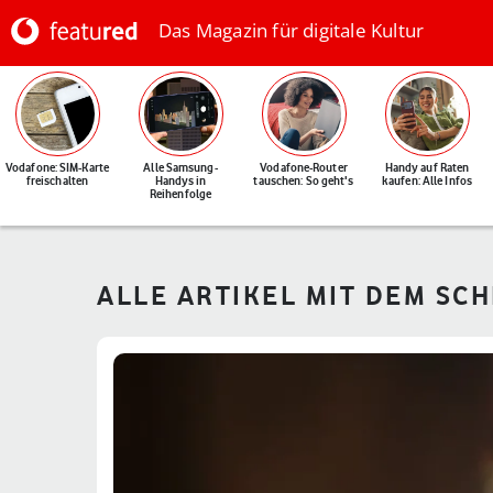
Das Magazin für digitale Kultur
Vodafone: SIM-Karte
Alle Samsung-
Vodafone-Router
Handy auf Raten
freischalten
Handys in
tauschen: So geht's
kaufen: Alle Infos
Reihenfolge
ALLE ARTIKEL MIT DEM SC