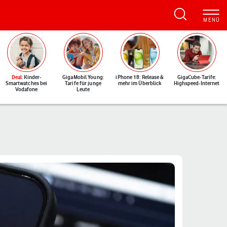
Deal
: Kinder-
GigaMobil Young:
iPhone 18: Release &
GigaCube-Tarife:
Smartwatches bei
Tarife für junge
mehr im Überblick
Highspeed-Internet
Vodafone
Leute