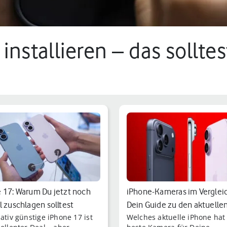
 installieren – das sollt
 17: Warum Du jetzt noch
iPhone-Kameras im Vergleic
l zuschlagen solltest
Dein Guide zu den aktuelle
ativ günstige iPhone 17 ist
Welches aktuelle iPhone hat
Modellen