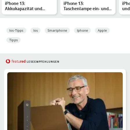
iPhone 13:
iPhone 13:
iPho
Akkukapazität und
Taschenlampe ein- und
und
Akkulaufzeit der
ausschalten – So geht es
Lad
verschiedenen Model…
Ios-Tipps
Ios
Smartphone
Iphone
Apple
Tipps
red
featu
LESEEMPFEHLUNGEN