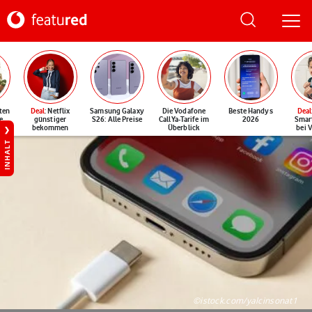
ten
Deal
: Netflix
Samsung Galaxy
Die Vodafone
Beste Handys
Deal
e
günstiger
S26: Alle Preise
CallYa-Tarife im
2026
Smar
bekommen
Überblick
bei 
INHALT
©istock.com/yalcinsonat1