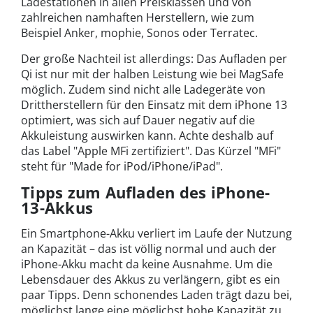
Ladestationen in allen Preisklassen und von
zahlreichen namhaften Herstellern, wie zum
Beispiel Anker, mophie, Sonos oder Terratec.
Der große Nachteil ist allerdings: Das Aufladen per
Qi ist nur mit der halben Leistung wie bei MagSafe
möglich. Zudem sind nicht alle Ladegeräte von
Drittherstellern für den Einsatz mit dem iPhone 13
optimiert, was sich auf Dauer negativ auf die
Akkuleistung auswirken kann. Achte deshalb auf
das Label "Apple MFi zertifiziert". Das Kürzel "MFi"
steht für "Made for iPod/iPhone/iPad".
Tipps zum Aufladen des iPhone-
13-Akkus
Ein Smartphone-Akku verliert im Laufe der Nutzung
an Kapazität – das ist völlig normal und auch der
iPhone-Akku macht da keine Ausnahme. Um die
Lebensdauer des Akkus zu verlängern, gibt es ein
paar Tipps. Denn schonendes Laden trägt dazu bei,
möglichst lange eine möglichst hohe Kapazität zu