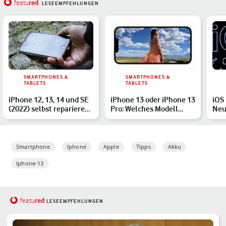
red
featu
LESEEMPFEHLUNGEN
SMARTPHONES &
SMARTPHONES &
TABLETS
TABLETS
iPhone 12, 13, 14 und SE
iPhone 13 oder iPhone 13
iOS 
(2022) selbst reparieren:
Pro: Welches Modell
Neu
So funktionier…
passt zu Dir?
Upd
Smartphone
Iphone
Apple
Tipps
Akku
Iphone-13
red
featu
LESEEMPFEHLUNGEN