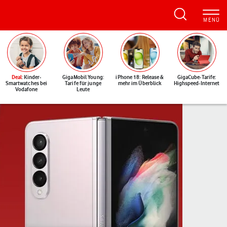
Deal
: Kinder-
GigaMobil Young:
iPhone 18: Release &
GigaCube-Tarife:
Smartwatches bei
Tarife für junge
mehr im Überblick
Highspeed-Internet
Vodafone
Leute