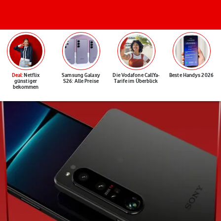
Deal
: Netflix
Samsung Galaxy
Die Vodafone CallYa-
Beste Handys 2026
günstiger
S26: Alle Preise
Tarife im Überblick
bekommen