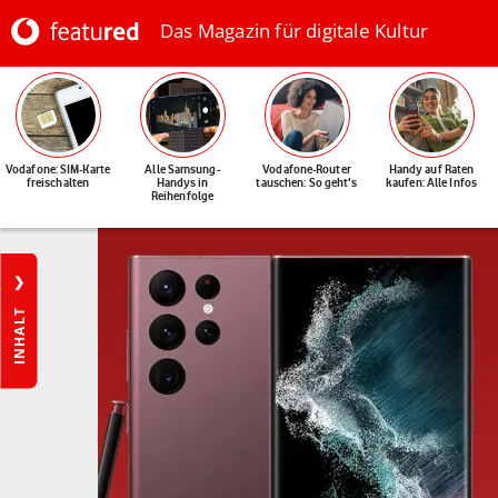
Das Magazin für digitale Kultur
Vodafone: SIM-Karte
Alle Samsung-
Vodafone-Router
Handy auf Raten
freischalten
Handys in
tauschen: So geht's
kaufen: Alle Infos
Reihenfolge
INHALT