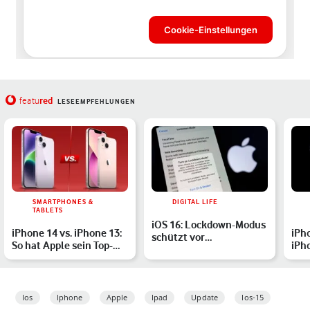
red
featu
LESEEMPFEHLUNGEN
SMARTPHONES &
DIGITAL LIFE
TABLETS
iOS 16: Lockdown-Modus
iPhone 14 vs. iPhone 13:
iPh
schützt vor
So hat Apple sein Top-
iPh
Spionageangriffen – so
Smartphone verbess…
Pro
funktio…
on
Ios
Iphone
Apple
Ipad
Update
Ios-15