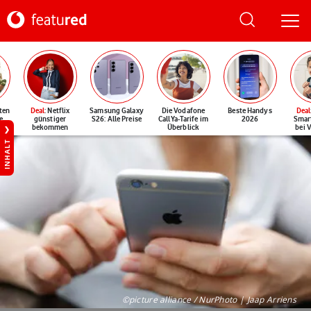
ten
Deal
: Netflix
Samsung Galaxy
Die Vodafone
Beste Handys
Deal
e
günstiger
S26: Alle Preise
CallYa-Tarife im
2026
Smar
bekommen
Überblick
bei 
INHALT
©picture alliance / NurPhoto | Jaap Arriens