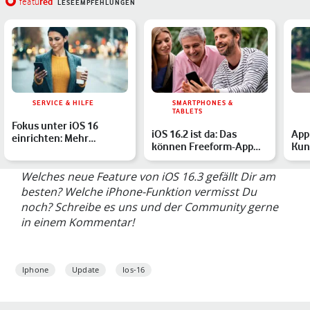
red
featu
LESEEMPFEHLUNGEN
SERVICE & HILFE
SMARTPHONES &
TABLETS
Fokus unter iOS 16
iOS 16.2 ist da: Das
App
einrichten: Mehr
können Freeform-App
Kun
Konzentration am
und Apple Music Sing
Tic
iPhone und i…
geh
Welches neue Feature von iOS 16.3 gefällt Dir am
besten? Welche iPhone-Funktion vermisst Du
noch? Schreibe es uns und der Community gerne
in einem Kommentar!
Iphone
Update
Ios-16