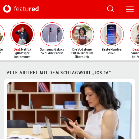
ten
Deal
: Netflix
Samsung Galaxy
Die Vodafone
Beste Handys
Deal
e
günstiger
S26: Alle Preise
CallYa-Tarife im
2026
Smar
bekommen
Überblick
bei 
ALLE ARTIKEL MIT DEM SCHLAGWORT „IOS 16“