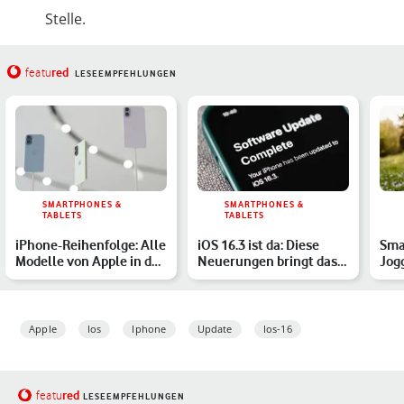
Stelle.
red
featu
LESEEMPFEHLUNGEN
SMARTPHONES &
SMARTPHONES &
TABLETS
TABLETS
iPhone-Reihenfolge: Alle
iOS 16.3 ist da: Diese
Sma
Modelle von Apple in der
Neuerungen bringt das
Jog
Übersicht
iPhone-Update mit
Mod
Apple
Ios
Iphone
Update
Ios-16
red
featu
LESEEMPFEHLUNGEN