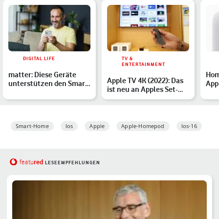
DIGITAL LIFE
TV &
ENTERTAINMENT
matter: Diese Geräte
Hom
Apple TV 4K (2022): Das
unterstützen den Smart-
App
ist neu an Apples Set-
Home-Standard
Lau
Top-Box
Smart-Home
Ios
Apple
Apple-Homepod
Ios-16
red
featu
LESEEMPFEHLUNGEN