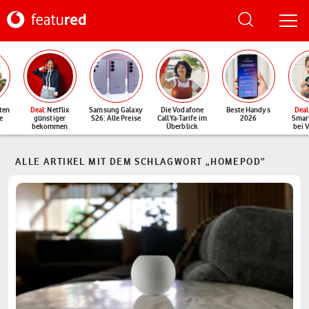
ten
Deal
: Netflix
Samsung Galaxy
Die Vodafone
Beste Handys
Deal
e
günstiger
S26: Alle Preise
CallYa-Tarife im
2026
Smar
bekommen
Überblick
bei 
ALLE ARTIKEL MIT DEM SCHLAGWORT „HOMEPOD“