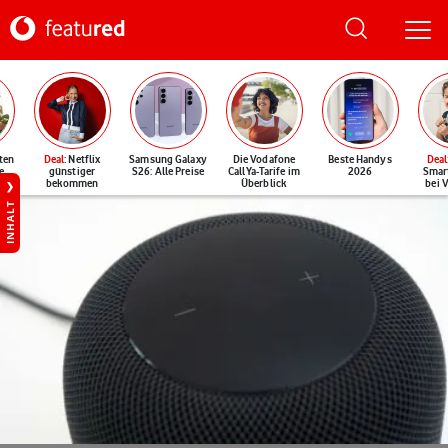
ten
Deal
: Netflix
Samsung Galaxy
Die Vodafone
Beste Handys
Deal
e
günstiger
S26: Alle Preise
CallYa-Tarife im
2026
Smar
bekommen
Überblick
bei 
INHALT