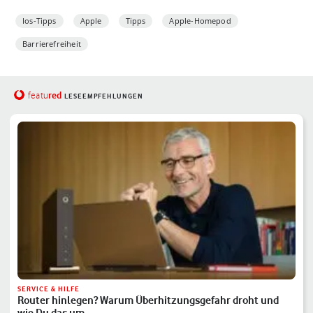
Ios-Tipps
Apple
Tipps
Apple-Homepod
Barrierefreiheit
red
featu
LESEEMPFEHLUNGEN
SERVICE & HILFE
Router hinlegen? Warum Überhitzungsgefahr droht und
wie Du das um…