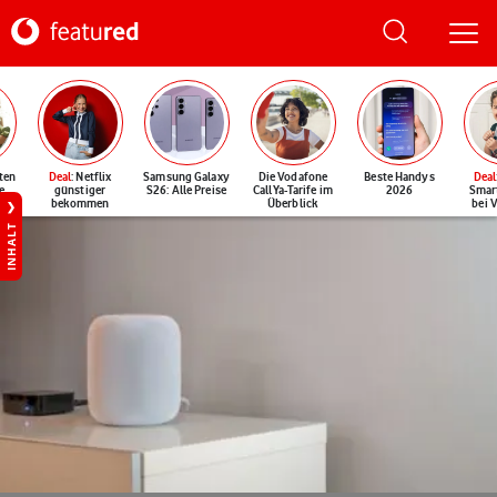
ten
Deal
: Netflix
Samsung Galaxy
Die Vodafone
Beste Handys
Deal
e
günstiger
S26: Alle Preise
CallYa-Tarife im
2026
Smar
bekommen
Überblick
bei 
INHALT