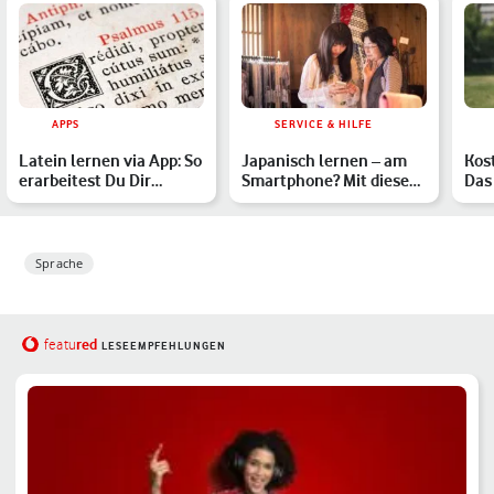
APPS
SERVICE & HILFE
Latein lernen via App: So
Japanisch lernen – am
Kos
erarbeitest Du Dir
Smartphone? Mit diesen
Das 
Grammatik & Vokabula…
Apps kein Problem
Sch
Sprache
red
featu
LESEEMPFEHLUNGEN