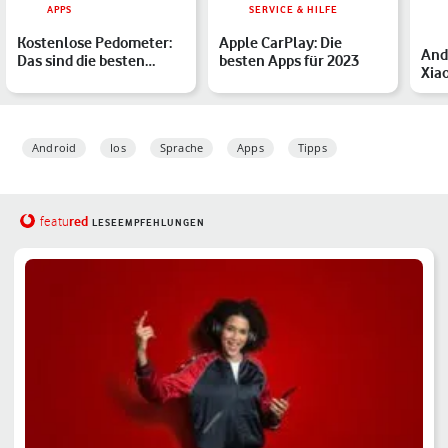
APPS
SERVICE & HILFE
Kostenlose Pedometer:
Apple CarPlay: Die
And
Das sind die besten
besten Apps für 2023
Xiao
Schrittzähler-Apps
Sma
Tab
Android
Ios
Sprache
Apps
Tipps
red
featu
LESEEMPFEHLUNGEN