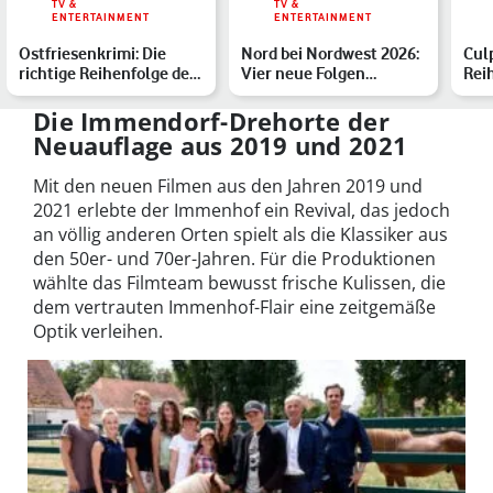
TV &
TV &
ENTERTAINMENT
ENTERTAINMENT
Ostfriesenkrimi: Die
Nord bei Nordwest 2026:
Culp
richtige Reihenfolge der
Vier neue Folgen
Rei
Bücher und Filme
angekündigt – alle Infos
und
Die Immendorf-Drehorte der
Neuauflage aus 2019 und 2021
Mit den neuen Filmen aus den Jahren 2019 und
2021 erlebte der Immenhof ein Revival, das jedoch
an völlig anderen Orten spielt als die Klassiker aus
den 50er- und 70er-Jahren. Für die Produktionen
wählte das Filmteam bewusst frische Kulissen, die
dem vertrauten Immenhof-Flair eine zeitgemäße
Optik verleihen.