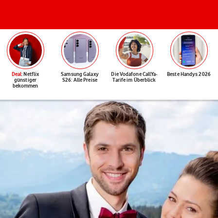
Deal
: Netflix
Samsung Galaxy
Die Vodafone CallYa-
Beste Handys 2026
günstiger
S26: Alle Preise
Tarife im Überblick
bekommen