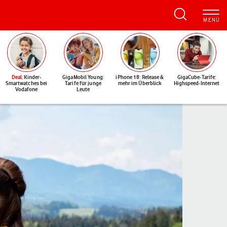
Deal
: Kinder-
GigaMobil Young:
iPhone 18: Release &
GigaCube-Tarife:
Smartwatches bei
Tarife für junge
mehr im Überblick
Highspeed-Internet
Vodafone
Leute