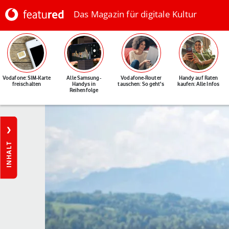
Das Magazin für digitale Kultur
Vodafone: SIM-Karte
Alle Samsung-
Vodafone-Router
Handy auf Raten
freischalten
Handys in
tauschen: So geht's
kaufen: Alle Infos
Reihenfolge
INHALT